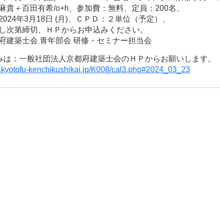
麻貴＋百田有希/o+h、参加費：無料、定員：200名、
024年3月18日 (月)、ＣＰＤ：２単位（予定）、
し次第締切、ＨＰからお申込みください。
府建築士会 青年部会 研修・セミナー担当会
みは：一般社団法人京都府建築士会のＨＰからお願いします。
w.kyotofu-kenchikushikai.jp/K008/cal3.php#2024_03_23