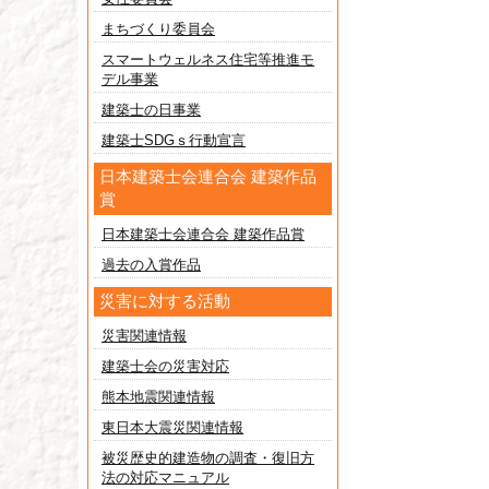
まちづくり委員会
スマートウェルネス住宅等推進モ
デル事業
建築士の日事業
建築士SDGｓ行動宣言
日本建築士会連合会 建築作品
賞
日本建築士会連合会 建築作品賞
過去の入賞作品
災害に対する活動
災害関連情報
建築士会の災害対応
熊本地震関連情報
東日本大震災関連情報
被災歴史的建造物の調査・復旧方
法の対応マニュアル