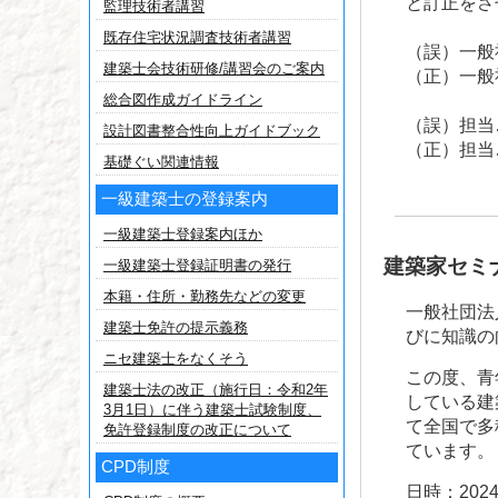
と訂正をさ
監理技術者講習
既存住宅状況調査技術者講習
（誤）一般
建築士会技術研修/講習会のご案内
（正）一般
総合図作成ガイドライン
（誤）担当
設計図書整合性向上ガイドブック
（正）担当
基礎ぐい関連情報
一級建築士の登録案内
一級建築士登録案内ほか
建築家セミナ
一級建築士登録証明書の発行
本籍・住所・勤務先などの変更
一般社団法
建築士免許の提示義務
びに知識の
ニセ建築士をなくそう
この度、青
建築士法の改正（施行日：令和2年
している建
3月1日）に伴う建築士試験制度、
て全国で多
免許登録制度の改正について
ています。
CPD制度
日時：2024