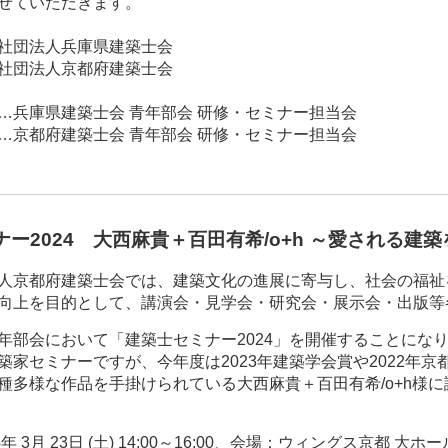
せていただきます。
社団法人兵庫県建築士会
社団法人京都府建築士会
…兵庫県建築士会 青年部会 研修・セミナー担当会
…京都府建築士会 青年部会 研修・セミナー担当会
ー2024 大西麻貴＋百田有希/o+h ～愛される建
人京都府建築士会では、建築文化の進展に寄与し、社会の福祉
向上を目的として、講演会・見学会・研究会・展示会・出版等
年部会において「建築士セミナー2024」を開催することにな
築家セミナーですが、今年度は2023年建築学会賞や2022年
種多様な作品を手掛けられている大西麻貴＋百田有希/o+h様
年 3月 23日 (土) 14:00～16:00、会場：ウィングス京都 大ホ