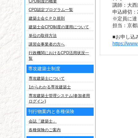
CPD制度の概要
講師：大西
CPD認定プログラム一覧
申込締切：2
建築士会ＣＰＤ規則
※定員に達
担当：京都
建築士会CPD制度の運用について
単位の取得方法
■お申し込
https://ww
講習会事業者の方へ
行政機関におけるCPD活用状況一
覧
専攻建築士制度
専攻建築士について
1からわかる専攻建築士
専攻建築士管理システム(参加者用
ログイン)
刊行物案内と各種保険
会誌「建築士」
各種保険のご案内