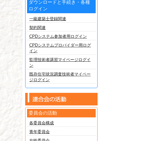
ダウンロードと手続き・各種
ログイン
一級建築士登録関連
契約関連
CPDシステム参加者用ログイン
CPDシステムプロバイダー用ログ
イン
監理技術者講習マイページログイ
ン
既存住宅状況調査技術者マイペー
ジログイン
委員会の活動
各委員会構成
青年委員会
女性委員会