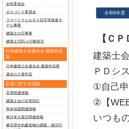
女性委員会
まちづくり委員会
令和6年度
スマートウェルネス住宅等推進モ
デル事業
建築士の日事業
【ＣＰ
建築士SDGｓ行動宣言
日本建築士会連合会 建築作品
建築士
賞
日本建築士会連合会 建築作品賞
ＰＤシ
過去の入賞作品
災害に対する活動
①自己申
災害関連情報
②【W
建築士会の災害対応
熊本地震関連情報
いつも
東日本大震災関連情報
被災歴史的建造物の調査・復旧方