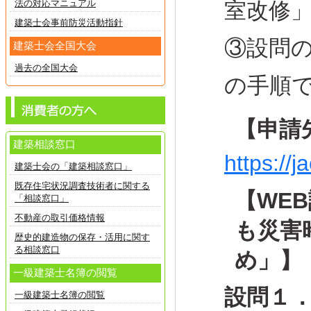
法の対応マニュアル
室改修
建築士会事前防災活動指針
③設問
建築士会全国大会
過去の全国大会
の手順で
【申請
建築相談窓口
https://j
建築士会の「建築相談窓口」
既存住宅状況調査技術者に関する
【WE
「相談窓口」
不動産の取引価格情報
も災害
歴史的建造物の保存・活用に関す
る相談窓口
め」】
一級建築士名簿の閲覧
設問１
一級建築士名簿の閲覧