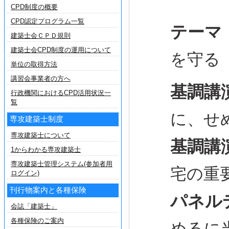
CPD制度の概要
CPD認定プログラム一覧
テーマ
建築士会ＣＰＤ規則
建築士会CPD制度の運用について
を守る
単位の取得方法
講習会事業者の方へ
基調講
行政機関におけるCPD活用状況一
覧
に、せ
専攻建築士制度
専攻建築士について
基調講
1からわかる専攻建築士
専攻建築士管理システム(参加者用
宅の重
ログイン)
刊行物案内と各種保険
パネル
会誌「建築士」
各種保険のご案内
めるに