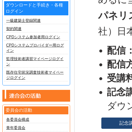
ダウンロードと手続き・各種
ログイン
パネリ
一級建築士登録関連
社）日
契約関連
CPDシステム参加者用ログイン
CPDシステムプロバイダー用ログ
配信
イン
監理技術者講習マイページログイ
配信
ン
既存住宅状況調査技術者マイペー
受講
ジログイン
記念
ダウ
委員会の活動
各委員会構成
記念講
青年委員会