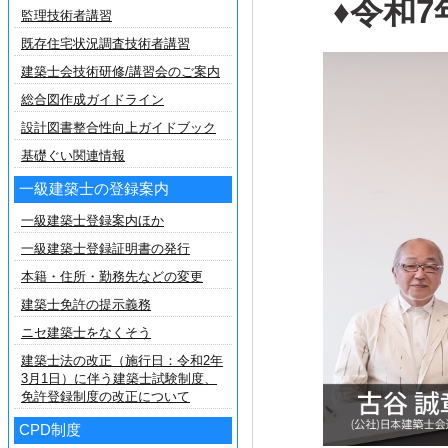
♦令和
監理技術者講習
既存住宅状況調査技術者講習
建築士会技術研修/講習会のご案内
総合図作成ガイドライン
設計図書整合性向上ガイドブック
基礎ぐい関連情報
一級建築士の登録案内
一級建築士登録案内ほか
一級建築士登録証明書の発行
本籍・住所・勤務先などの変更
建築士免許の提示義務
ニセ建築士をなくそう
建築士法の改正（施行日：令和2年
3月1日）に伴う建築士試験制度、
免許登録制度の改正について
CPD制度