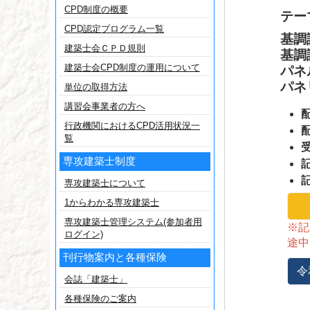
CPD制度の概要
テー
CPD認定プログラム一覧
基調
建築士会ＣＰＤ規則
基調
建築士会CPD制度の運用について
パネ
パネ
単位の取得方法
講習会事業者の方へ
行政機関におけるCPD活用状況一
覧
専攻建築士制度
専攻建築士について
1からわかる専攻建築士
専攻建築士管理システム(参加者用
※記
ログイン)
途中
刊行物案内と各種保険
令
会誌「建築士」
各種保険のご案内