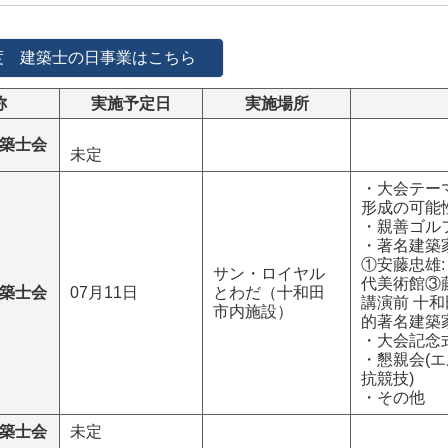
度 建築士の日事業はこちら
称
実施予定日
実施場所
築士会
未定
・大会テー
形成の可能
・親善ゴル
・著名建築
①安藤忠雄:
サン・ロイヤル
代美術館③藤
築士会
07月11日
とわだ（十和田
講演前 十
市内施設）
的著名建築
・大会記念
・懇親会(
抗競技)
・その他
築士会
未定