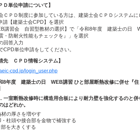
ＰＤ単位申請について】
会ＣＰＤ制度に参加している方は、建築士会ＣＰＤシステムに
申請【建築士会CPD】を選択
EB講習会 自習型教材の選択】で「令和8年度 建築士の日 W
震・防耐火性能もチェックを』」を選択
の回答入力
でCPD単位申請をしてください。
請先 ＣＰＤ情報システム】
/jaeic-cpd.jp/login_user.php
和8年度 建築士の日 WEB講習 ひと部屋断熱改修に併せ『
】
．一室断熱改修時に構造用合板により耐力壁を強化するのと併
のはどれか。
熱材の厚さを増やす
脚・柱頭や接合部を金物で補強する
口部を大きくする