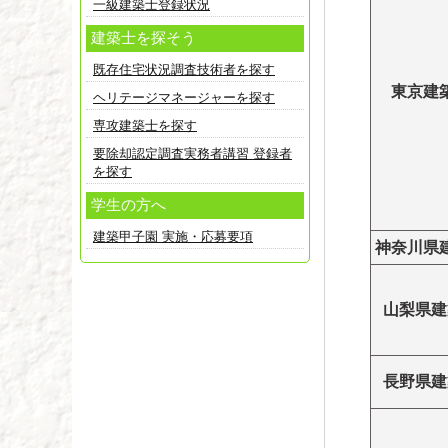
一級建築士登録状況
建築士を探そう
既存住宅状況調査技術者を探す
東京建
ヘリテージマネージャーを探す
専攻建築士を探す
要除却認定調査実務者講習 登録者
を探す
学生の方へ
建築甲子園 実施・応募要項
神奈川県
山梨県建
長野県建