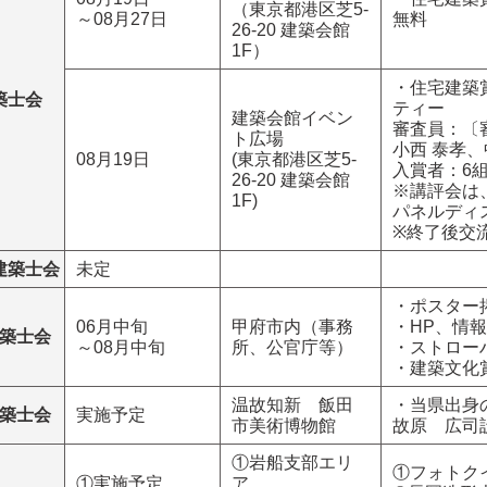
（東京都港区芝5-
～08月27日
無料
26-20 建築会館
1F）
・住宅建築賞
築士会
ティー
建築会館イベン
審査員：〔
ト広場
小西 泰孝、
08月19日
(東京都港区芝5-
入賞者：6
26-20 建築会館
※講評会は
1F)
パネルディ
※終了後交
建築士会
未定
・ポスター
06月中旬
甲府市内（事務
・HP、情
築士会
～08月中旬
所、公官庁等）
・ストロー
・建築文化
温故知新 飯田
・当県出身
築士会
実施予定
市美術博物館
故原 広司
①岩船支部エリ
①フォトク
①実施予定
ア