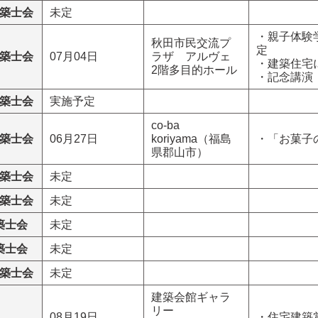
築士会
未定
・親子体験
秋田市民交流プ
定
築士会
07月04日
ラザ アルヴェ
・建築住宅
2階多目的ホール
・記念講演
築士会
実施予定
co-ba
築士会
06月27日
koriyama（福島
・「お菓子
県郡山市）
築士会
未定
築士会
未定
築士会
未定
築士会
未定
築士会
未定
建築会館ギャラ
リー
08月19日
・住宅建築賞