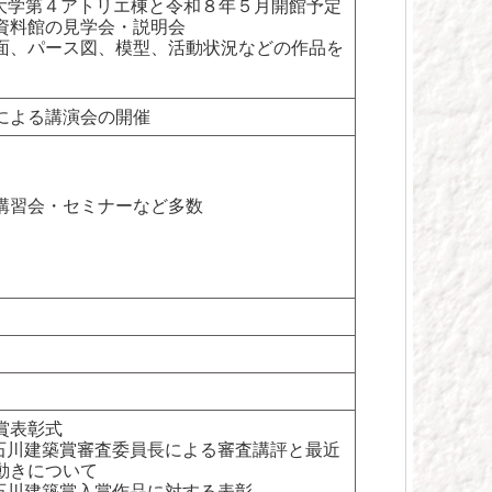
大学第４アトリエ棟と令和８年５月開館予定
資料館の見学会・説明会
面、パース図、模型、活動状況などの作品を
による講演会の開催
講習会・セミナーなど多数
）
賞表彰式
:石川建築賞審査委員長による審査講評と最近
動きについて
:石川建築賞入賞作品に対する表彰