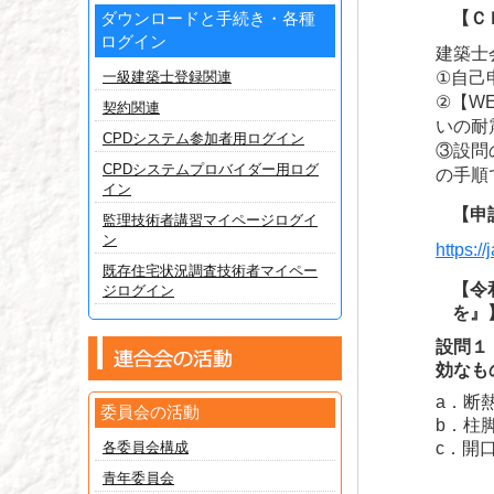
ダウンロードと手続き・各種
【Ｃ
ログイン
建築士
一級建築士登録関連
①自己
②【W
契約関連
いの耐
CPDシステム参加者用ログイン
③設問
CPDシステムプロバイダー用ログ
の手順
イン
【申
監理技術者講習マイページログイ
ン
https:/
既存住宅状況調査技術者マイペー
【令
ジログイン
を』
設問１
効なも
a．断
委員会の活動
b．柱
各委員会構成
c．開
青年委員会