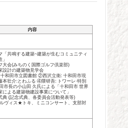
内容
マ「共鳴する建築~建築が生むコミュニティ
性」
フ大会(みちのく国際ゴルフ倶楽部)
家設計の建築物見学会
 十和田市立図書館 ②西沢立衛: 十和田市現
本壮介:とわふる ④隈研吾: トワーレ·特別
和田市長の小山田 久氏による「十和田市 世界
家による建築物建設事業について」
式典 (記念式典、各委員会活動発表等)
エルヴィス★トキ、ミニコンサート、支部対