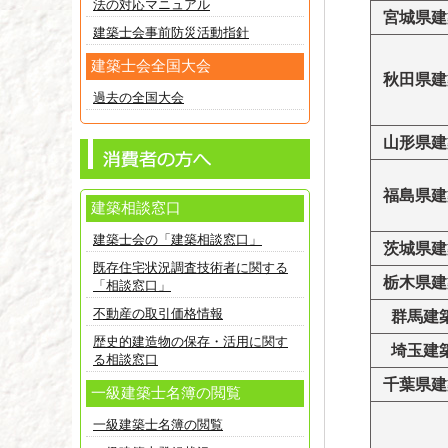
法の対応マニュアル
宮城県建
建築士会事前防災活動指針
建築士会全国大会
秋田県建
過去の全国大会
山形県建
福島県建
建築相談窓口
建築士会の「建築相談窓口」
茨城県建
既存住宅状況調査技術者に関する
栃木県建
「相談窓口」
不動産の取引価格情報
群馬建
歴史的建造物の保存・活用に関す
埼玉建
る相談窓口
千葉県建
一級建築士名簿の閲覧
一級建築士名簿の閲覧