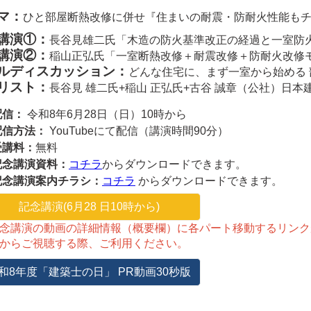
マ：
ひと部屋断熱改修に併せ『住まいの耐震・防耐火性能も
講演①：
長谷見雄二氏「木造の防火基準改正の経過と一室防
講演②：
稲山正弘氏「一室断熱改修＋耐震改修＋防耐火改修
ルディスカッション：
どんな住宅に、まず一室から始める 
リスト：
長谷見 雄二氏+稲山 正弘氏+古谷 誠章（公社）日
配信：
令和8年6月28日（日）10時から
配信方法：
YouTubeにて配信（講演時間90分）
受講料：
無料
記念講演資料：
コチラ
からダウンロードできます。
記念講演案内チラシ：
コチラ
からダウンロードできます。
記念講演(6月28 日10時から)
念講演の動画の詳細情報（概要欄）に各パート移動するリンク
からご視聴する際、ご利用ください。
和8年度「建築士の日」 PR動画30秒版