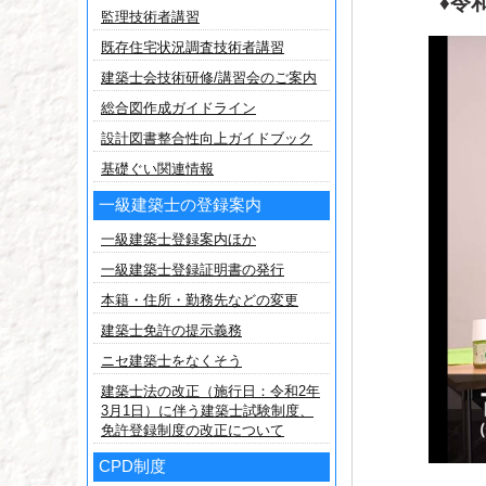
♦令
監理技術者講習
既存住宅状況調査技術者講習
建築士会技術研修/講習会のご案内
総合図作成ガイドライン
設計図書整合性向上ガイドブック
基礎ぐい関連情報
一級建築士の登録案内
一級建築士登録案内ほか
一級建築士登録証明書の発行
本籍・住所・勤務先などの変更
建築士免許の提示義務
ニセ建築士をなくそう
建築士法の改正（施行日：令和2年
3月1日）に伴う建築士試験制度、
免許登録制度の改正について
CPD制度