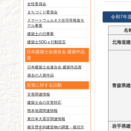
女性委員会
まちづくり委員会
令和7年
スマートウェルネス住宅等推進モ
デル事業
名
建築士の日事業
建築士SDGｓ行動宣言
北海道建
日本建築士会連合会 建築作品
賞
日本建築士会連合会 建築作品賞
過去の入賞作品
災害に対する活動
青森県建
災害関連情報
建築士会の災害対応
熊本地震関連情報
東日本大震災関連情報
岩手県建
被災歴史的建造物の調査・復旧方