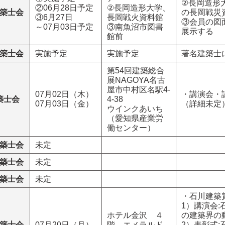
②長岡造形
②06月28日予定
②長岡造形大学、
築士会
の長岡戦災
③6月27日
長岡戦火資料館
③会員の図
～07月03日予定
③南魚沼市図書
展示する
館前
築士会
実施予定
実施予定
著名建築士
第54回建築総合
展NAGOYA名古
屋市中村区名駅4-
07月02日（木）
・講演会・
築士会
4-38
07月03日（金）
（詳細未定
ウインクあいち
（愛知県産業労
働センター）
築士会
未定
築士会
未定
築士会
未定
・石川建築
1）講演会
ホテル金沢 ４
の建築界の
築士会
07月20日（月）
階 エメラルド
2）表彰式