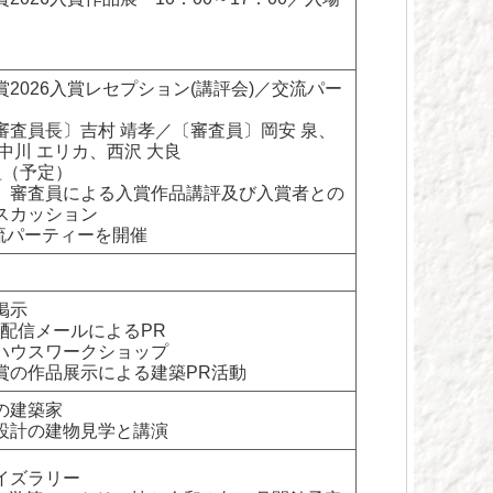
2026入賞レセプション(講評会)／交流パー
審査員長〕吉村 靖孝／〔審査員〕岡安 泉、
中川 エリカ、西沢 大良
組（予定）
、審査員による入賞作品講評及び入賞者との
スカッション
流パーティーを開催
掲示
報配信メールによるPR
ハウスワークショップ
賞の作品展示による建築PR活動
の建築家
設計の建物見学と講演
イズラリー