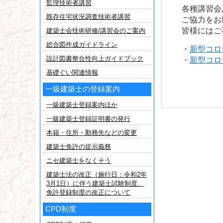
監理技術者講習
各種講習会
既存住宅状況調査技術者講習
ご協力をお
皆様にはご
建築士会技術研修/講習会のご案内
総合図作成ガイドライン
・
新型コロ
設計図書整合性向上ガイドブック
・
新型コロ
基礎ぐい関連情報
一級建築士の登録案内
一級建築士登録案内ほか
一級建築士登録証明書の発行
本籍・住所・勤務先などの変更
建築士免許の提示義務
ニセ建築士をなくそう
建築士法の改正（施行日：令和2年
3月1日）に伴う建築士試験制度、
免許登録制度の改正について
CPD制度