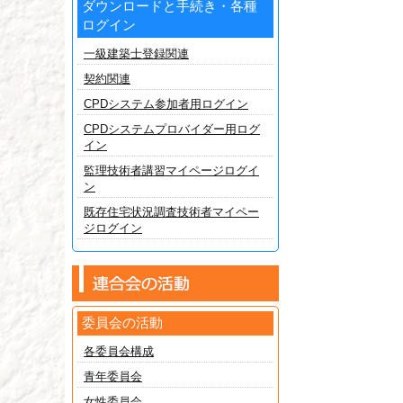
ダウンロードと手続き・各種
ログイン
一級建築士登録関連
契約関連
CPDシステム参加者用ログイン
CPDシステムプロバイダー用ログ
イン
監理技術者講習マイページログイ
ン
既存住宅状況調査技術者マイペー
ジログイン
委員会の活動
各委員会構成
青年委員会
女性委員会