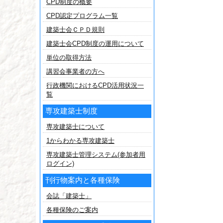
CPD制度の概要
CPD認定プログラム一覧
建築士会ＣＰＤ規則
建築士会CPD制度の運用について
単位の取得方法
講習会事業者の方へ
行政機関におけるCPD活用状況一
覧
専攻建築士制度
専攻建築士について
1からわかる専攻建築士
専攻建築士管理システム(参加者用
ログイン)
刊行物案内と各種保険
会誌「建築士」
各種保険のご案内