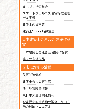
まちづくり委員会
スマートウェルネス住宅等推進モ
デル事業
建築士の日事業
建築士SDGｓ行動宣言
日本建築士会連合会 建築作品
賞
日本建築士会連合会 建築作品賞
過去の入賞作品
災害に対する活動
災害関連情報
建築士会の災害対応
熊本地震関連情報
東日本大震災関連情報
被災歴史的建造物の調査・復旧方
法の対応マニュアル