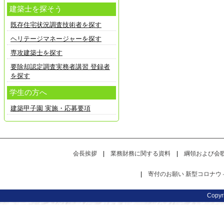
建築士を探そう
既存住宅状況調査技術者を探す
ヘリテージマネージャーを探す
専攻建築士を探す
要除却認定調査実務者講習 登録者
を探す
学生の方へ
建築甲子園 実施・応募要項
会長挨拶
|
業務財務に関する資料
|
綱領および会
|
寄付のお願い
新型コロナウ
Copy