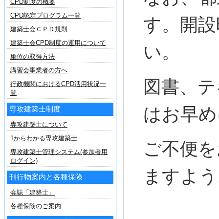
CPD制度の概要
CPD認定プログラム一覧
す。開設
建築士会ＣＰＤ規則
建築士会CPD制度の運用について
い。
単位の取得方法
講習会事業者の方へ
図書、テ
行政機関におけるCPD活用状況一
覧
はお早め
専攻建築士制度
専攻建築士について
1からわかる専攻建築士
ご不便を
専攻建築士管理システム(参加者用
ログイン)
ますよう
刊行物案内と各種保険
会誌「建築士」
各種保険のご案内