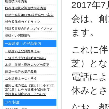
監理技術者講習
2017
既存住宅状況調査技術者講習
建築士会技術研修/講習会のご案内
会は、創
総合図作成ガイドライン
設計図書整合性向上ガイドブック
ます。
基礎ぐい関連情報
一級建築士の登録案内
これに伴
一級建築士登録案内ほか
一級建築士登録証明書の発行
芝）とな
本籍・住所・勤務先などの変更
建築士免許の提示義務
電話による
ニセ建築士をなくそう
建築士法の改正（施行日：令和2年
休みとさ
3月1日）に伴う建築士試験制度、
免許登録制度の改正について
CPD制度
なお、都