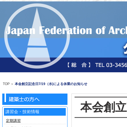
TOP
＞
本会創立記念日7/19（水)による休業のお知らせ
本会創立
講習会・技術情報
定期講習