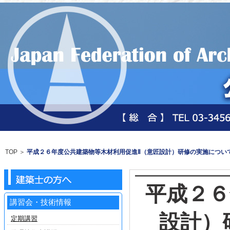
TOP
＞
平成２６年度公共建築物等木材利用促進Ⅱ（意匠設計）研修の実施につい
平成２６
講習会・技術情報
設計）
定期講習