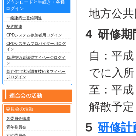
ダウンロードと手続き・各種
ログイン
地方公共
一級建築士登録関連
契約関連
４ 研修期
CPDシステム参加者用ログイン
CPDシステムプロバイダー用ログ
イン
自：平成
監理技術者講習マイページログイ
ン
でに入所
既存住宅状況調査技術者マイペー
ジログイン
至：平成
解散予定
委員会の活動
各委員会構成
５
研修計
青年委員会
女性委員会