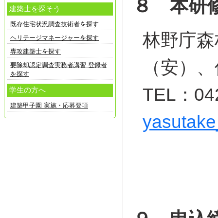
８ 本研
建築士を探そう
既存住宅状況調査技術者を探す
林野庁森
ヘリテージマネージャーを探す
専攻建築士を探す
（安）、
要除却認定調査実務者講習 登録者
を探す
TEL：042
学生の方へ
建築甲子園 実施・応募要項
yasutake