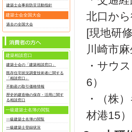
建築士会事前防災活動指針
北口から
建築士会全国大会
過去の全国大会
[現地研
川崎市麻生
建築相談窓口
・サウス
建築士会の「建築相談窓口」
既存住宅状況調査技術者に関する
「相談窓口」
6）
不動産の取引価格情報
歴史的建造物の保存・活用に関す
・（株）
る相談窓口
一級建築士名簿の閲覧
材港15）
一級建築士名簿の閲覧
一級建築士登録状況