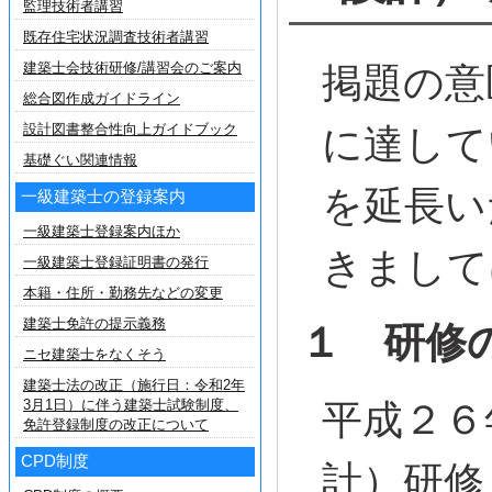
監理技術者講習
既存住宅状況調査技術者講習
建築士会技術研修/講習会のご案内
掲題の意
総合図作成ガイドライン
設計図書整合性向上ガイドブック
に達して
基礎ぐい関連情報
を延長い
一級建築士の登録案内
一級建築士登録案内ほか
きまして
一級建築士登録証明書の発行
本籍・住所・勤務先などの変更
建築士免許の提示義務
１ 研修
ニセ建築士をなくそう
建築士法の改正（施行日：令和2年
3月1日）に伴う建築士試験制度、
平成２６
免許登録制度の改正について
CPD制度
計）研修