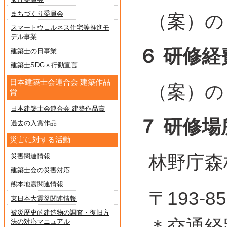
まちづくり委員会
（案）の
スマートウェルネス住宅等推進モ
デル事業
６ 研修
建築士の日事業
建築士SDGｓ行動宣言
日本建築士会連合会 建築作品
（案）の
賞
日本建築士会連合会 建築作品賞
７ 研修場
過去の入賞作品
災害に対する活動
災害関連情報
林野庁森
建築士会の災害対応
熊本地震関連情報
〒193-
東日本大震災関連情報
被災歴史的建造物の調査・復旧方
＊交通経
法の対応マニュアル