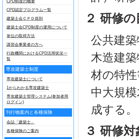
CPD制度の概要
CPD認定プログラム一覧
２ 研修の
建築士会ＣＰＤ規則
建築士会CPD制度の運用について
単位の取得方法
公共建築
講習会事業者の方へ
行政機関におけるCPD活用状況一
木造建築
覧
専攻建築士制度
材の特性
専攻建築士について
1からわかる専攻建築士
中大規模
専攻建築士管理システム(参加者用
ログイン)
成する。
刊行物案内と各種保険
会誌「建築士」
３ 研修対
各種保険のご案内